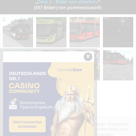
„
Omsi 2 - Bilder von ubbahntv
”
(357 Bilder) von pommestoast45:
×
Das dargestellte Bild wurde von einem Nutzer hochgeladen. Directupload
übernimmt keinerlei Haftung für den Inhalt des dargestellten Bildes, wird
jedoch bei Verstößen nach §2(3) unserer AGB handeln.