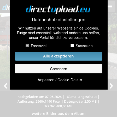
Datenschutzeinstellungen
Wir nutzen auf unserer Webseite einige Cookies.
Einige sind essentiell, während andere uns helfen,
unser Portal für dich zu verbessern.
Essenziell
Statistiken
Alle akzeptieren
Speichern
Anpassen / Cookie-Details
hochgeladen am 07.06.2024
|
163 mal angeschaut
|
Auflösung: 2560x1440 Pixel
|
Dateigröße: 2,50 MB
|
Traffic: 408,06 MB
weitere Bilder aus dem Album