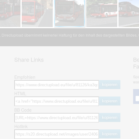
Directupload übernimmt keinerlei Haftung für den Inhalt des dargestellten Bildes
Share Links
Be
F
Empfohlen
Spa
war
kopieren
HTML
kopieren
BB Code
kopieren
Hotlink
kopieren