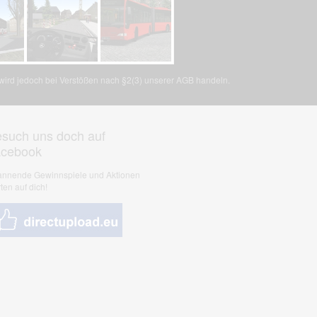
, wird jedoch bei Verstößen nach §2(3) unserer AGB handeln.
such uns doch auf
acebook
nnende Gewinnspiele und Aktionen
ten auf dich!