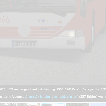
2024
|
172 mal angeschaut
|
Auflösung: 2560x1440 Pixel
|
Dateigröße: 2,3
Omsi 2 - Bilder von ubbahntv
aus dem Album
„
”
(357 Bilder) vo