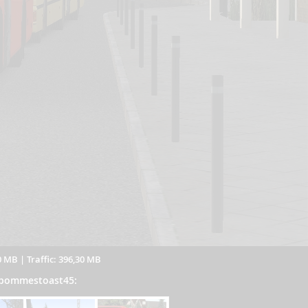
0 MB
|
Traffic: 396,30 MB
n pommestoast45: