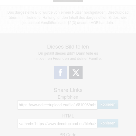
Das dargestellte Bild wurde von einem Nutzer hochgeladen. Directupload
übernimmt keinerlei Haftung für den Inhalt des dargestellten Bildes, wird
jedoch bei Verstößen nach §2(3) unserer AGB handeln.
Dieses Bild teilen
Dir gefällt dieses Bild? Dann teile es
mit deinen Freunden und deiner Familie.
Share Links
Empfohlen
kopieren
HTML
kopieren
BB Code