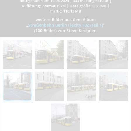
hochgeladen am 12.06.2024
|
303 mal angeschaut
|
Auflösung: 720x540 Pixel
|
Dateigröße: 0,38 MB
|
Traffic: 116,13 MB
weitere Bilder aus dem Album
„
Straßenbahn Berlin Flexity F8Z (Teil 1)
”
(100 Bilder) von Steve Kirchner: