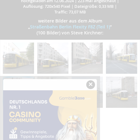
hochgeladen am 12.06.2024
|
223 mal angeschaut
|
Auflösung: 720x540 Pixel
|
Dateigröße: 0,33 MB
|
Traffic: 73,07 MB
weitere Bilder aus dem Album
„
Straßenbahn Berlin Flexity F8Z (Teil 1)
”
(100 Bilder) von Steve Kirchner:
×