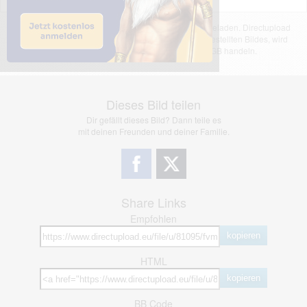
Das dargestellte Bild wurde von einem Nutzer hochgeladen. Directupload
übernimmt keinerlei Haftung für den Inhalt des dargestellten Bildes, wird
jedoch bei Verstößen nach §2(3) unserer AGB handeln.
Dieses Bild teilen
Dir gefällt dieses Bild? Dann teile es
mit deinen Freunden und deiner Familie.
Share Links
Empfohlen
kopieren
HTML
kopieren
BB Code