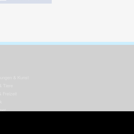
nungen & Kunst
& Tiere
 Freizeit
k
per
ges