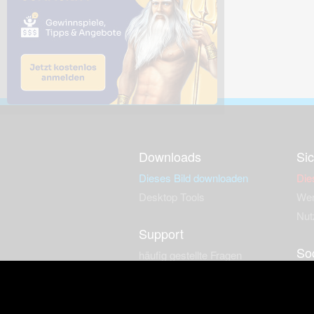
Downloads
Sic
Dieses Bild downloaden
Die
Desktop Tools
Wer
Nut
Support
So
häufig gestellte Fragen
Kontakt & Support-System
Neu
Impressum
Fac