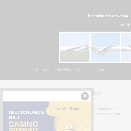
hochgeladen am 28.04.
weit
Das dargestellte Bild wurde von einem Nutzer hochgeladen. 
Dieses Bild teilen
×
Dir gefällt dieses Bild? Dann teile es
mit deinen Freunden und deiner Familie.