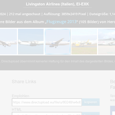
Livingston Airlines (Italien), EI-EXK
2024
|
212 mal angeschaut
|
Auflösung: 3859x2419 Pixel
|
Dateigröße: 1,1
Flugzeuge 2013
ere Bilder aus dem Album
„
”
(105 Bilder) von Her
Directupload übernimmt keinerlei Haftung für den Inhalt des dargestellten Bildes
Share Links
Be
F
Empfohlen
Spa
war
kopieren
HTML