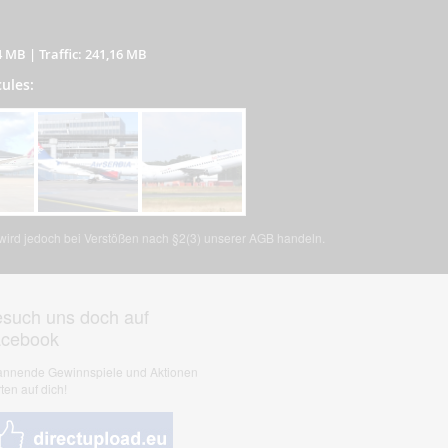
4 MB
|
Traffic: 241,16 MB
cules:
, wird jedoch bei Verstößen nach §2(3) unserer AGB handeln.
such uns doch auf
acebook
nnende Gewinnspiele und Aktionen
ten auf dich!