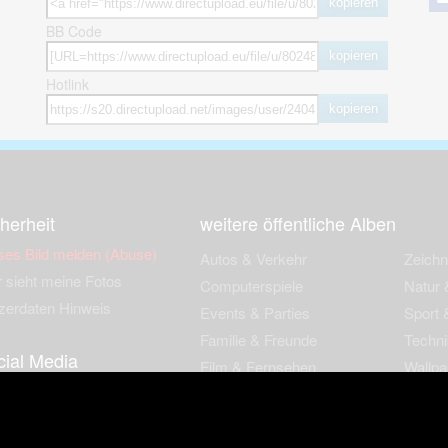
kopieren
BB Code
kopieren
Hotlink
kopieren
herheit
weitere öffentliche Alben
ses Bild melden (Abuse)
Autos & Verkehr
Zeich
 sieht meine Fotos
Computerspiele
Natur 
zerdaten Hinweis
Events & Parties
Sport &
Familie & Freunde
Techni
cial Media
Film & Fernsehen
Wallpa
igkeiten
Gebäude & Kultur
Sonsti
ebook Fanpage
Hobbies & Urlaub