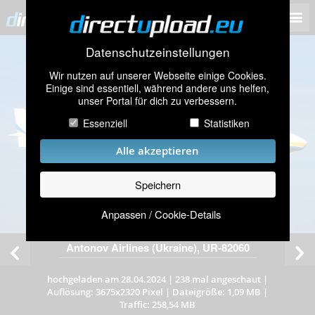
Datenschutzeinstellungen
Wir nutzen auf unserer Webseite einige Cookies.
Einige sind essentiell, während andere uns helfen,
unser Portal für dich zu verbessern.
Essenziell
Statistiken
Alle akzeptieren
Speichern
Anpassen / Cookie-Details
Antonov Airlines (Ukraine), UR-82060
hochgeladen am 28.04.2024
|
238 mal angeschaut
|
Auflösung: 3675x2320 Pixel
|
Dateigröße: 1,09 MB
|
Traffic: 258,54 MB