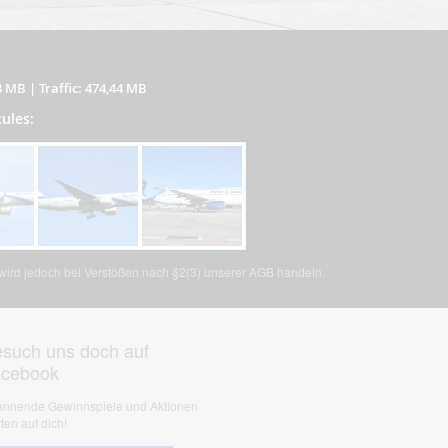
3 MB
|
Traffic: 474,44 MB
cules:
, wird jedoch bei Verstößen nach §2(3) unserer AGB handeln.
such uns doch auf
acebook
nnende Gewinnspiele und Aktionen
ten auf dich!