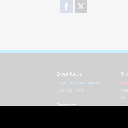
Downloads
Sic
Dieses Bild downloaden
Die
Desktop Tools
Wer
Nut
Support
So
häufig gestellte Fragen
Kontakt & Support-System
Neu