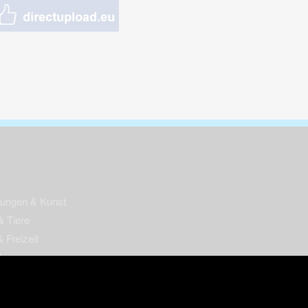
nungen & Kunst
& Tiere
 Freizeit
k
per
ges