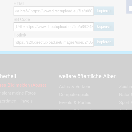
HTML
kopieren
BB Code
kopieren
Hotlink
kopieren
herheit
weitere öffentliche Alben
ses Bild melden (Abuse)
Autos & Verkehr
Zeich
 sieht meine Fotos
Computerspiele
Natur 
zerdaten Hinweis
Events & Parties
Sport &
Familie & Freunde
Techni
cial Media
Film & Fernsehen
Wallpa
igkeiten
Gebäude & Kultur
Sonsti