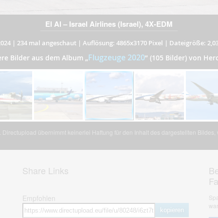
El Al – Israel Airlines (Israel), 4X-EDM
2024
|
234 mal angeschaut
|
Auflösung: 4865x3170 Pixel
|
Dateigröße: 2,0
Flugzeuge 2020
ere Bilder aus dem Album
„
”
(105 Bilder) von Her
Directupload übernimmt keinerlei Haftung für den Inhalt des dargestellten Bildes
Share Links
Be
F
Empfohlen
Spa
war
kopieren