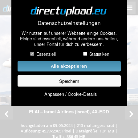
Datenschutzeinstellungen
Wir nutzen auf unserer Webseite einige Cookies.
Einige sind essentiell, während andere uns helfen,
unser Portal für dich zu verbessern.
Essenziell
Statistiken
Alle akzeptieren
Speichern
Anpassen / Cookie-Details
El Al – Israel Airlines (Israel), 4X-EDD
hochgeladen am 09.05.2024
|
213 mal angeschaut
|
Auflösung: 4539x2965 Pixel
|
Dateigröße: 1,81 MB
|
Traffic: 386,45 MB