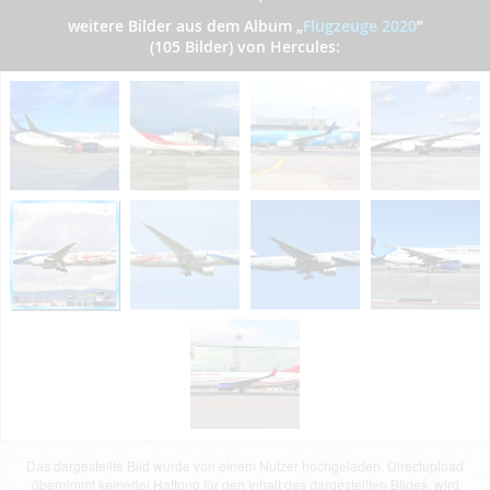
weitere Bilder aus dem Album
„
Flugzeuge 2020
”
(105 Bilder) von Hercules:
Das dargestellte Bild wurde von einem Nutzer hochgeladen. Directupload
übernimmt keinerlei Haftung für den Inhalt des dargestellten Bildes, wird