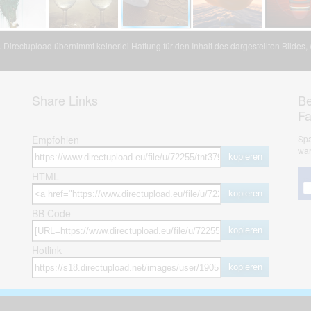
Directupload übernimmt keinerlei Haftung für den Inhalt des dargestellten Bildes
Share Links
Be
F
Empfohlen
Spa
war
kopieren
HTML
kopieren
BB Code
kopieren
Hotlink
kopieren