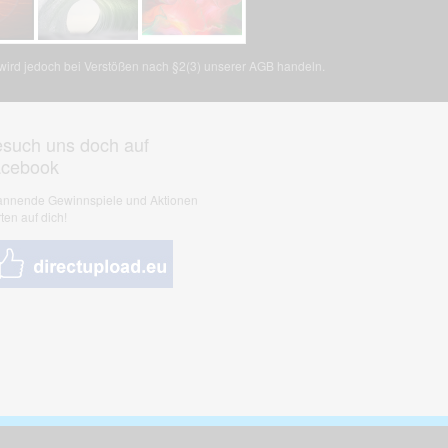
, wird jedoch bei Verstößen nach §2(3) unserer AGB handeln.
such uns doch auf
acebook
nnende Gewinnspiele und Aktionen
ten auf dich!