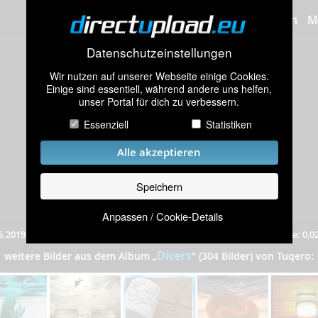
Bilder hochladen
M
Datenschutzeinstellungen
Wir nutzen auf unserer Webseite einige Cookies.
Einige sind essentiell, während andere uns helfen,
unser Portal für dich zu verbessern.
Essenziell
Statistiken
Alle akzeptieren
Speichern
Anpassen / Cookie-Details
5.2019
|
361 mal angeschaut
|
Auflösung: 348x261 Pixel
|
Dateigröße: 0,0
Divers
weitere Bilder aus dem Album
„
”
(304 Bilder) von Tuqero: