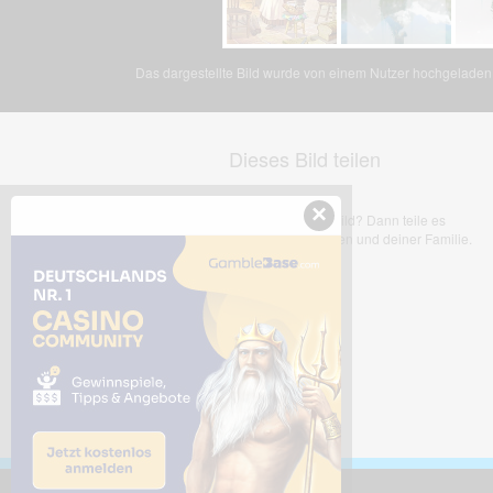
Das dargestellte Bild wurde von einem Nutzer hochgeladen. 
Dieses Bild teilen
×
Dir gefällt dieses Bild? Dann teile es
mit deinen Freunden und deiner Familie.