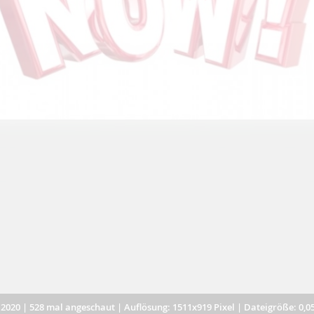
.2020
|
528 mal angeschaut
|
Auflösung: 1511x919 Pixel
|
Dateigröße: 0,0