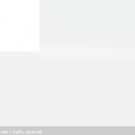
5 MB
|
Traffic: 28,49 MB