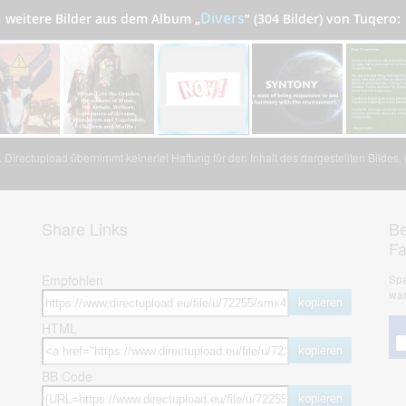
Divers
weitere Bilder aus dem Album
„
”
(304 Bilder) von Tuqero:
Directupload übernimmt keinerlei Haftung für den Inhalt des dargestellten Bildes
Share Links
Be
F
Empfohlen
Spa
war
kopieren
HTML
kopieren
BB Code
kopieren