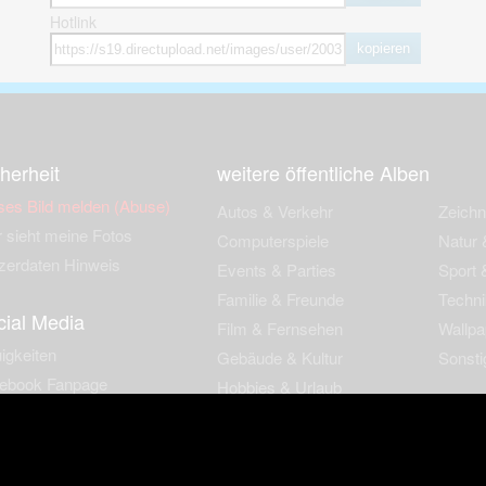
Hotlink
kopieren
herheit
weitere öffentliche Alben
ses Bild melden (Abuse)
Autos & Verkehr
Zeich
 sieht meine Fotos
Computerspiele
Natur 
zerdaten Hinweis
Events & Parties
Sport &
Familie & Freunde
Techni
cial Media
Film & Fernsehen
Wallpa
igkeiten
Gebäude & Kultur
Sonsti
ebook Fanpage
Hobbies & Urlaub