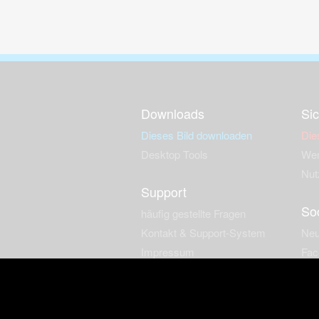
Downloads
Sic
Dieses Bild downloaden
Die
Desktop Tools
Wer
Nut
Support
So
häufig gestellte Fragen
Kontakt & Support-System
Neu
Impressum
Fac