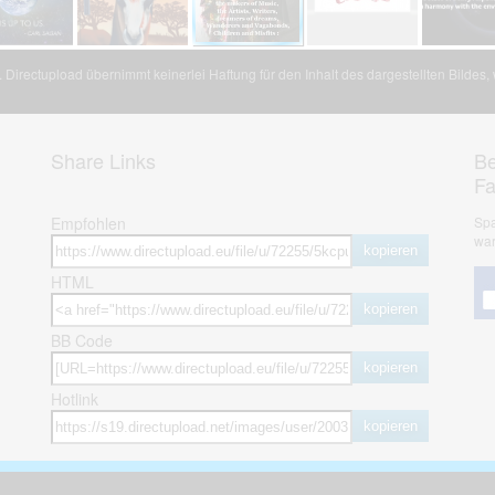
Directupload übernimmt keinerlei Haftung für den Inhalt des dargestellten Bildes
Share Links
Be
F
Empfohlen
Spa
war
kopieren
HTML
kopieren
BB Code
kopieren
Hotlink
kopieren