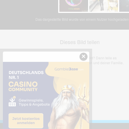
Das dargestellte Bild wurde von einem Nutzer hochgeladen. 
Dieses Bild teilen
×
Dir gefällt dieses Bild? Dann teile es
mit deinen Freunden und deiner Familie.