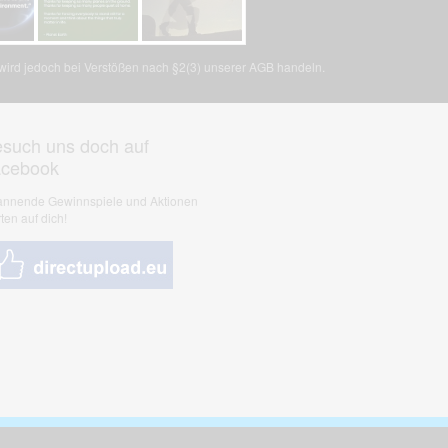
, wird jedoch bei Verstößen nach §2(3) unserer AGB handeln.
such uns doch auf
acebook
nnende Gewinnspiele und Aktionen
ten auf dich!