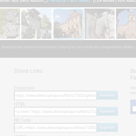
Frankfurt am Main
Bilder aus dem Album
„
”
(124 Bilder) von Ras
Directupload übernimmt keinerlei Haftung für den Inhalt des dargestellten Bildes
Share Links
Be
F
Empfohlen
Spa
war
kopieren
HTML
kopieren
BB Code
kopieren