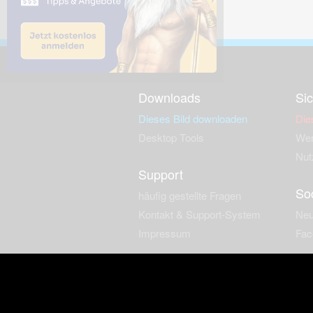
Downloads
Sic
Dieses Bild downloaden
Die
Desktop Tools
Wer
Nut
Support
So
häufig gestellte Fragen
Kontakt & Support-System
Neu
Impressum
Fac