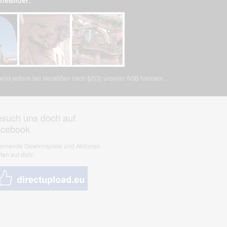
cheBilder:
, wird jedoch bei Verstößen nach §2(3) unserer AGB handeln.
such uns doch auf
acebook
nnende Gewinnspiele und Aktionen
ten auf dich!