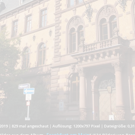
2019
|
829 mal angeschaut
|
Auflösung: 1200x797 Pixel
|
Dateigröße: 0,3