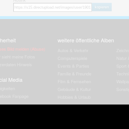
Hotlink
kopieren
herheit
weitere öffentliche Alben
ses Bild melden (Abuse)
Autos & Verkehr
Zeich
 sieht meine Fotos
Computerspiele
Natur 
zerdaten Hinweis
Events & Parties
Sport &
Familie & Freunde
Techni
cial Media
Film & Fernsehen
Wallpa
igkeiten
Gebäude & Kultur
Sonsti
ebook Fanpage
Hobbies & Urlaub