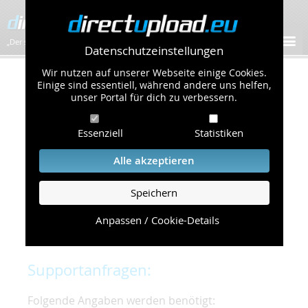
„Der schnellste Bilder-Hoster im Web!”
Datenschutzeinstellungen
Wir nutzen auf unserer Webseite einige Cookies.
Kontakt & Support
Einige sind essentiell, während andere uns helfen,
unser Portal für dich zu verbessern.
Um eine schnelle und unkomplizierte
Essenziell
Statistiken
Bearbeitung Ihres Problems zu gewährleisten,
bitten wir Sie,
Alle akzeptieren
folgende Punkte zu beachten und einzuhalten.
Speichern
Die schnellste Hilfe finden Sie auf unserer
Hilfe
Seite
, die die häufig gestellten Fragen
Anpassen / Cookie-Details
beantwortet.
Supportanfragen:
Folgende Angaben werden benötigt: