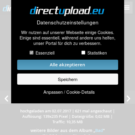
Datenschutzeinstellungen
Wir nutzen auf unserer Webseite einige Cookies.
Einige sind essentiell, während andere uns helfen,
unser Portal für dich zu verbessern.
Essenziell
Statistiken
Alle akzeptieren
Speichern
Anpassen / Cookie-Details
hochgeladen am 02.07.2017
|
621 mal angeschaut
|
Auflösung: 139x235 Pixel
|
Dateigröße: 0,02 MB
|
Traffic: 10,35 MB
weitere Bilder aus dem Album
„
Bad
”