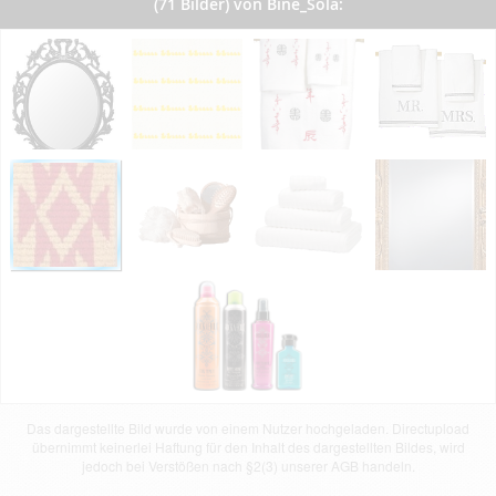
(71 Bilder) von Bine_Sola:
Das dargestellte Bild wurde von einem Nutzer hochgeladen. Directupload
übernimmt keinerlei Haftung für den Inhalt des dargestellten Bildes, wird
jedoch bei Verstößen nach §2(3) unserer AGB handeln.