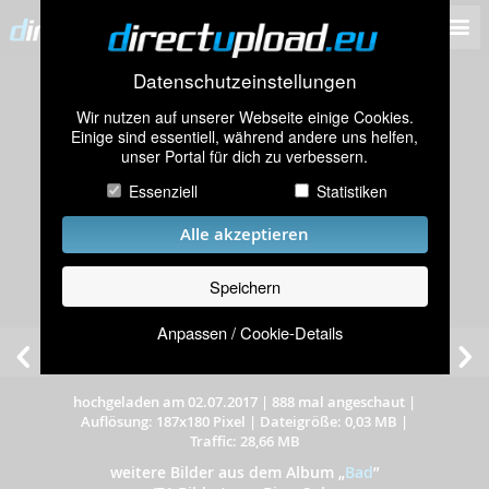
Datenschutzeinstellungen
Wir nutzen auf unserer Webseite einige Cookies.
Einige sind essentiell, während andere uns helfen,
unser Portal für dich zu verbessern.
Essenziell
Statistiken
Alle akzeptieren
Speichern
Anpassen / Cookie-Details
hochgeladen am 02.07.2017
|
888 mal angeschaut
|
Auflösung: 187x180 Pixel
|
Dateigröße: 0,03 MB
|
Traffic: 28,66 MB
weitere Bilder aus dem Album
„
Bad
”