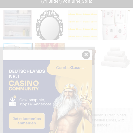
(71 Bilder) von Bine_Sola:
×
Das dargestellte Bild wurde von einem Nutzer hochgeladen. Directupload
übernimmt keinerlei Haftung für den Inhalt des dargestellten Bildes, wird
jedoch bei Verstößen nach §2(3) unserer AGB handeln.