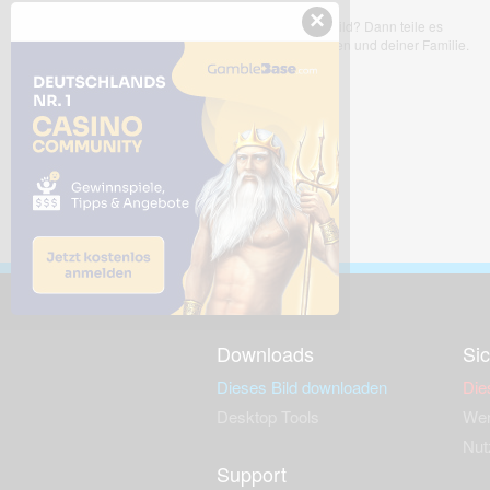
×
Dir gefällt dieses Bild? Dann teile es
mit deinen Freunden und deiner Familie.
Downloads
Sic
Dieses Bild downloaden
Die
Desktop Tools
Wer
Nut
Support