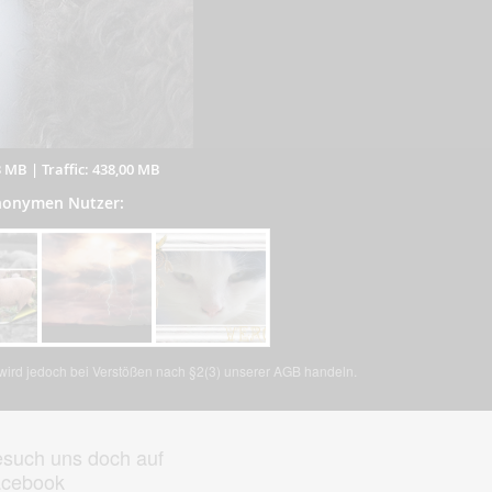
3 MB
|
Traffic: 438,00 MB
anonymen Nutzer:
, wird jedoch bei Verstößen nach §2(3) unserer AGB handeln.
such uns doch auf
acebook