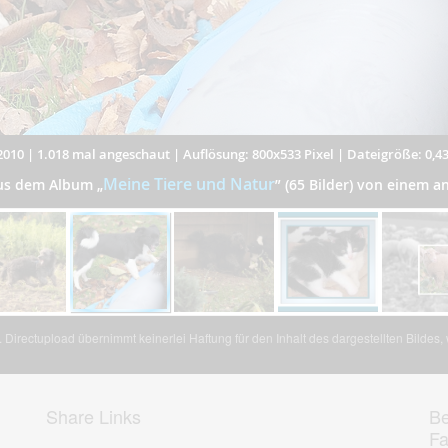
2010
|
1.018 mal angeschaut
|
Auflösung: 800x533 Pixel
|
Dateigröße: 0,4
Meine Tiere und Natur
aus dem Album
„
”
(65 Bilder) von einem 
Directupload übernimmt keinerlei Haftung für den Inhalt des dargestellten Bildes
Share Links
Be
F