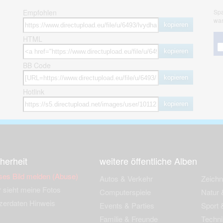
Empfohlen
Spa
war
kopieren
HTML
kopieren
BB Code
kopieren
Hotlink
kopieren
herheit
weitere öffentliche Alben
ses Bild melden (Abuse)
Autos & Verkehr
Zeich
 sieht meine Fotos
Computerspiele
Natur 
zerdaten Hinweis
Events & Parties
Sport &
Familie & Freunde
Techni