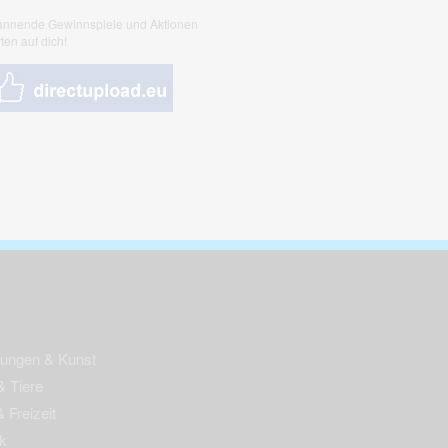
nnende Gewinnspiele und Aktionen
ten auf dich!
nungen & Kunst
& Tiere
 Freizeit
k