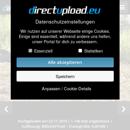
Datenschutzeinstellungen
Wir nutzen auf unserer Webseite einige Cookies.
Einige sind essentiell, während andere uns helfen,
unser Portal für dich zu verbessern.
Essenziell
Statistiken
Alle akzeptieren
Speichern
Anpassen / Cookie-Details
hochgeladen am 23.11.2010
|
1.146 mal angeschaut
|
Auflösung: 800x534 Pixel
|
Dateigröße: 0,49 MB
|