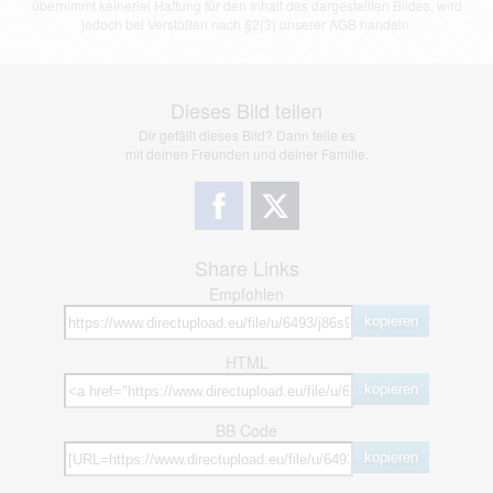
übernimmt keinerlei Haftung für den Inhalt des dargestellten Bildes, wird
jedoch bei Verstößen nach §2(3) unserer AGB handeln.
Dieses Bild teilen
Dir gefällt dieses Bild? Dann teile es
mit deinen Freunden und deiner Familie.
Share Links
Empfohlen
kopieren
HTML
kopieren
BB Code
kopieren