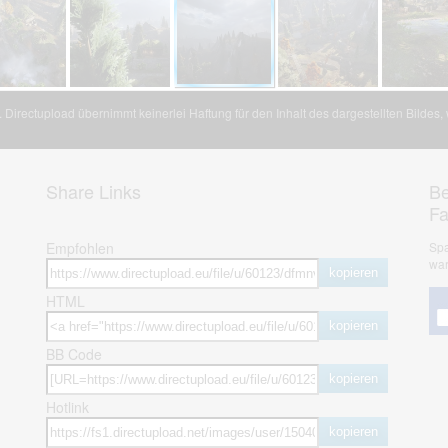
Directupload übernimmt keinerlei Haftung für den Inhalt des dargestellten Bildes
Share Links
Be
F
Empfohlen
Spa
war
kopieren
HTML
kopieren
BB Code
kopieren
Hotlink
kopieren