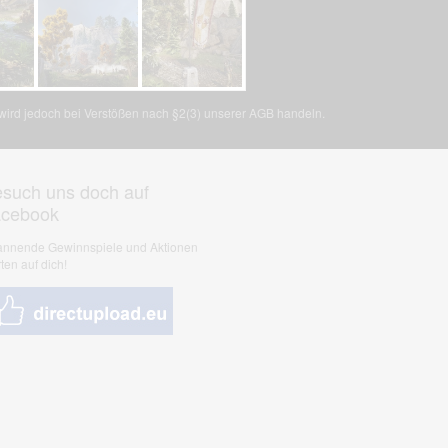
, wird jedoch bei Verstößen nach §2(3) unserer AGB handeln.
such uns doch auf
acebook
nnende Gewinnspiele und Aktionen
ten auf dich!