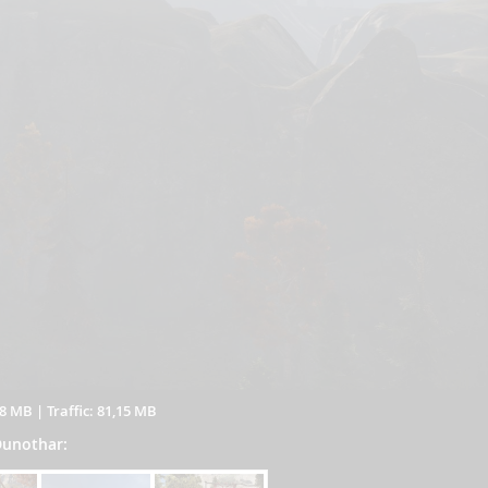
18 MB
|
Traffic: 81,15 MB
 Dunothar: