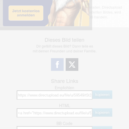
Das dargestellte Bild wurde von einem Nutzer hochgeladen. Directupload
übernimmt keinerlei Haftung für den Inhalt des dargestellten Bildes, wird
jedoch bei Verstößen nach §2(3) unserer AGB handeln.
Dieses Bild teilen
Dir gefällt dieses Bild? Dann teile es
mit deinen Freunden und deiner Familie.
Share Links
Empfohlen
kopieren
HTML
kopieren
BB Code