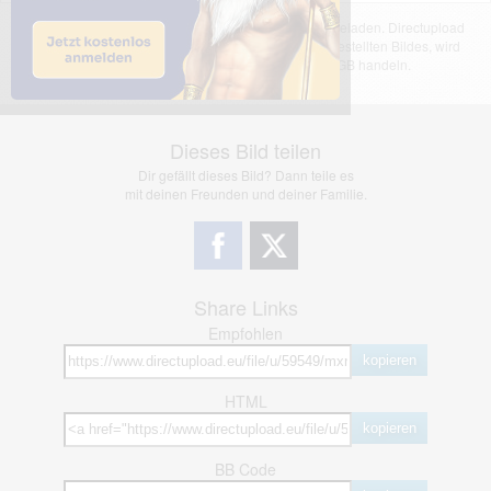
Das dargestellte Bild wurde von einem Nutzer hochgeladen. Directupload
übernimmt keinerlei Haftung für den Inhalt des dargestellten Bildes, wird
jedoch bei Verstößen nach §2(3) unserer AGB handeln.
Dieses Bild teilen
Dir gefällt dieses Bild? Dann teile es
mit deinen Freunden und deiner Familie.
Share Links
Empfohlen
kopieren
HTML
kopieren
BB Code