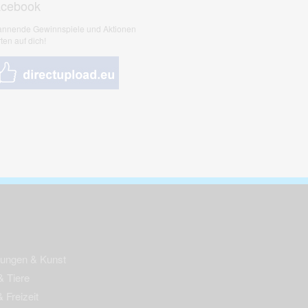
acebook
nnende Gewinnspiele und Aktionen
ten auf dich!
nungen & Kunst
& Tiere
 Freizeit