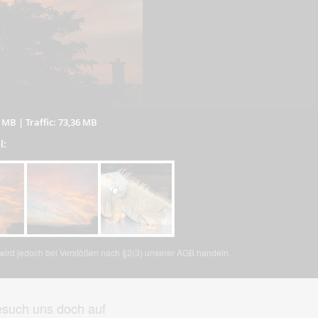
1 MB
|
Traffic: 73,36 MB
l:
, wird jedoch bei Verstößen nach §2(3) unserer AGB handeln.
such uns doch auf