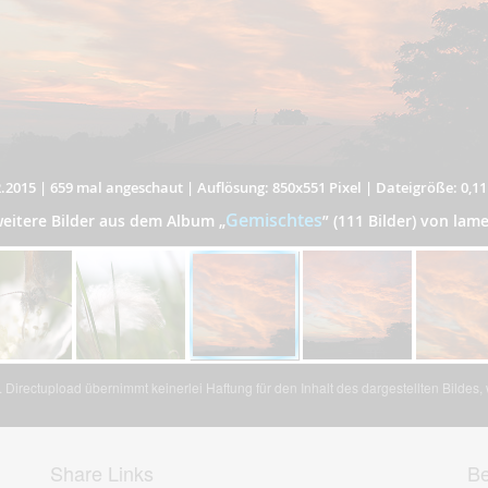
.2015
|
659 mal angeschaut
|
Auflösung: 850x551 Pixel
|
Dateigröße: 0,1
Gemischtes
eitere Bilder aus dem Album
„
”
(111 Bilder) von lame
Directupload übernimmt keinerlei Haftung für den Inhalt des dargestellten Bildes
Share Links
Be