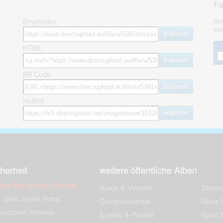
F
Empfohlen
Spa
war
kopieren
HTML
kopieren
BB Code
kopieren
Hotlink
kopieren
herheit
weitere öffentliche Alben
ses Bild melden (Abuse)
Autos & Verkehr
Zeich
 sieht meine Fotos
Computerspiele
Natur 
zerdaten Hinweis
Events & Parties
Sport &