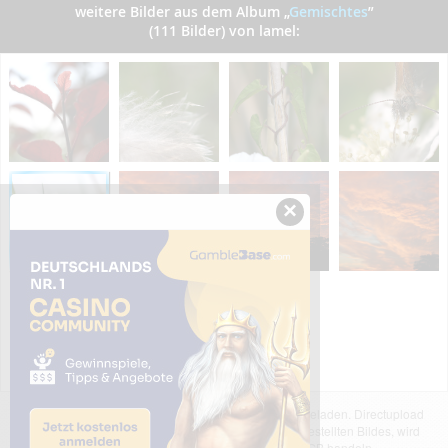
weitere Bilder aus dem Album
„
Gemischtes
”
(111 Bilder) von lamel:
×
Das dargestellte Bild wurde von einem Nutzer hochgeladen. Directupload
übernimmt keinerlei Haftung für den Inhalt des dargestellten Bildes, wird
jedoch bei Verstößen nach §2(3) unserer AGB handeln.