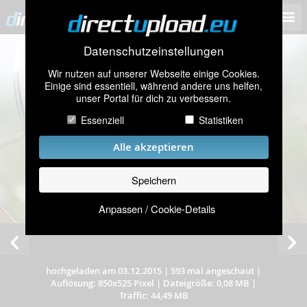
Datenschutzeinstellungen
Wir nutzen auf unserer Webseite einige Cookies.
Einige sind essentiell, während andere uns helfen,
unser Portal für dich zu verbessern.
Essenziell
Statistiken
Alle akzeptieren
Speichern
Anpassen / Cookie-Details
hochgeladen am 03.12.2015
|
593 mal angeschaut
|
Auflösung: 850x525 Pixel
|
Dateigröße: 0,08 MB
|
Traffic: 44,49 MB