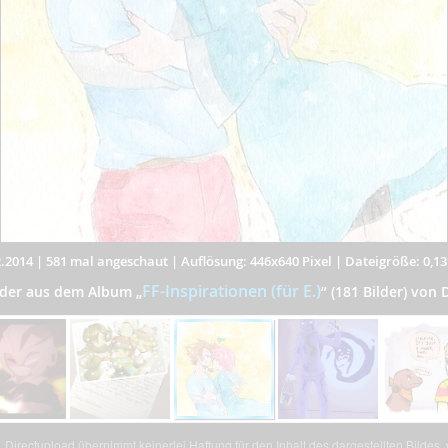
.2014
|
581 mal angeschaut
|
Auflösung: 446x640 Pixel
|
Dateigröße: 0,1
FF-Inspirationen (für E.)
ilder aus dem Album
„
”
(181 Bilder) von 
Directupload übernimmt keinerlei Haftung für den Inhalt des dargestellten Bildes