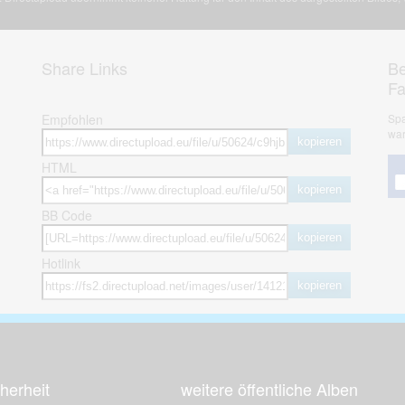
Share Links
Be
F
Empfohlen
Spa
war
kopieren
HTML
kopieren
BB Code
kopieren
Hotlink
kopieren
herheit
weitere öffentliche Alben