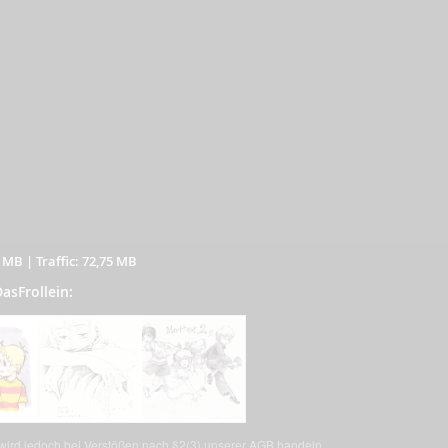
3 MB
|
Traffic: 72,75 MB
DasFrollein:
, wird jedoch bei Verstößen nach §2(3) unserer AGB handeln.