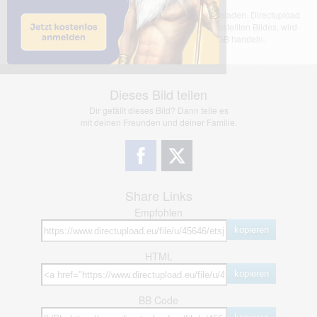
Das dargestellte Bild wurde von einem Nutzer hochgeladen. Directupload
übernimmt keinerlei Haftung für den Inhalt des dargestellten Bildes, wird
jedoch bei Verstößen nach §2(3) unserer AGB handeln.
Dieses Bild teilen
Dir gefällt dieses Bild? Dann teile es
mit deinen Freunden und deiner Familie.
Share Links
Empfohlen
kopieren
HTML
kopieren
BB Code