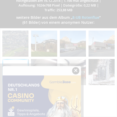
hochgeladen am 16.12.2014
|
1.166 mal angeschaut
|
Auflösung: 1024x768 Pixel
|
Dateigröße: 0,22 MB
|
Traffic: 253,88 MB
weitere Bilder aus dem Album
„
8-UB Rotenflue
”
(61 Bilder) von einem anonymen Nutzer:
×