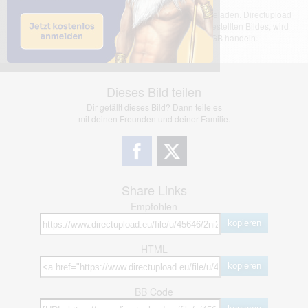
Das dargestellte Bild wurde von einem Nutzer hochgeladen. Directupload
übernimmt keinerlei Haftung für den Inhalt des dargestellten Bildes, wird
jedoch bei Verstößen nach §2(3) unserer AGB handeln.
Dieses Bild teilen
Dir gefällt dieses Bild? Dann teile es
mit deinen Freunden und deiner Familie.
Share Links
Empfohlen
kopieren
HTML
kopieren
BB Code