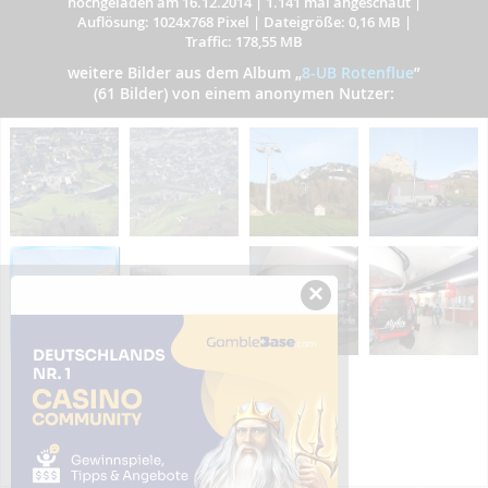
hochgeladen am 16.12.2014
|
1.141 mal angeschaut
|
Auflösung: 1024x768 Pixel
|
Dateigröße: 0,16 MB
|
Traffic: 178,55 MB
weitere Bilder aus dem Album
„
8-UB Rotenflue
”
(61 Bilder) von einem anonymen Nutzer:
×