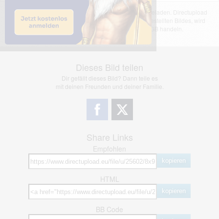
Das dargestellte Bild wurde von einem Nutzer hochgeladen. Directupload
übernimmt keinerlei Haftung für den Inhalt des dargestellten Bildes, wird
jedoch bei Verstößen nach §2(3) unserer AGB handeln.
Dieses Bild teilen
Dir gefällt dieses Bild? Dann teile es
mit deinen Freunden und deiner Familie.
Share Links
Empfohlen
kopieren
HTML
kopieren
BB Code