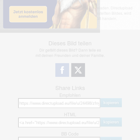
Das dargestellte Bild wurde von einem Nutzer hochgeladen. Directupload
übernimmt keinerlei Haftung für den Inhalt des dargestellten Bildes, wird
jedoch bei Verstößen nach §2(3) unserer AGB handeln.
Dieses Bild teilen
Dir gefällt dieses Bild? Dann teile es
mit deinen Freunden und deiner Familie.
Share Links
Empfohlen
kopieren
HTML
kopieren
BB Code