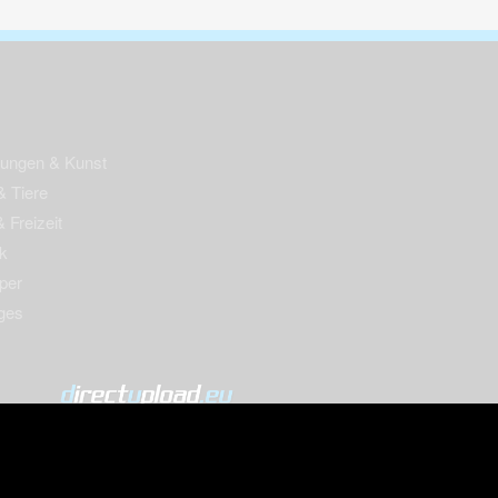
nungen & Kunst
& Tiere
 Freizeit
k
per
ges
© 2004-2026 directupload.eu
m