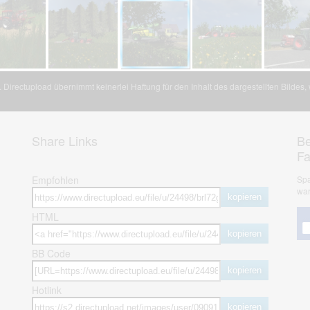
Directupload übernimmt keinerlei Haftung für den Inhalt des dargestellten Bildes
Share Links
Be
F
Empfohlen
Spa
war
kopieren
HTML
kopieren
BB Code
kopieren
Hotlink
kopieren