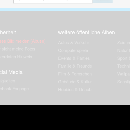
herheit
weitere öffentliche Alben
ses Bild melden (Abuse)
Autos & Verkehr
Zeich
 sieht meine Fotos
Computerspiele
Natur 
zerdaten Hinweis
Events & Parties
Sport &
Familie & Freunde
Techni
cial Media
Film & Fernsehen
Wallpa
igkeiten
Gebäude & Kultur
Sonsti
ebook Fanpage
Hobbies & Urlaub
zungsbedingungen
Cookies & Tracking
Werbung
Impressu