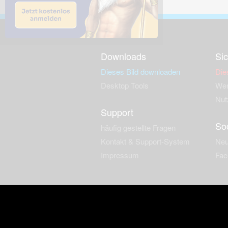
Downloads
Sic
Dieses Bild downloaden
Die
Desktop Tools
Wer
Nut
Support
So
häufig gestellte Fragen
Kontakt & Support-System
Neu
Impressum
Fac
Haftungsauschluss
Nut