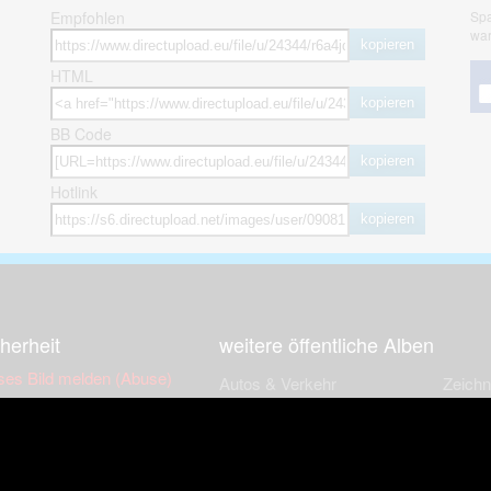
Empfohlen
Spa
war
kopieren
HTML
kopieren
BB Code
kopieren
Hotlink
kopieren
herheit
weitere öffentliche Alben
ses Bild melden (Abuse)
Autos & Verkehr
Zeich
 sieht meine Fotos
Computerspiele
Natur 
zerdaten Hinweis
Events & Parties
Sport &
Familie & Freunde
Techni