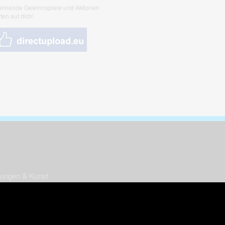
nnende Gewinnspiele und Aktionen
ten auf dich!
nungen & Kunst
& Tiere
 Freizeit
k