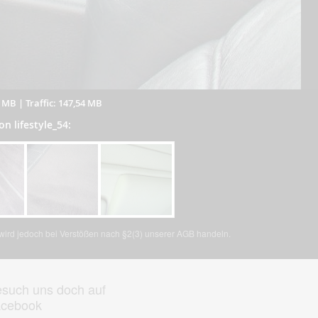
8 MB
|
Traffic: 147,54 MB
on lifestyle_54:
, wird jedoch bei Verstößen nach §2(3) unserer AGB handeln.
such uns doch auf
acebook