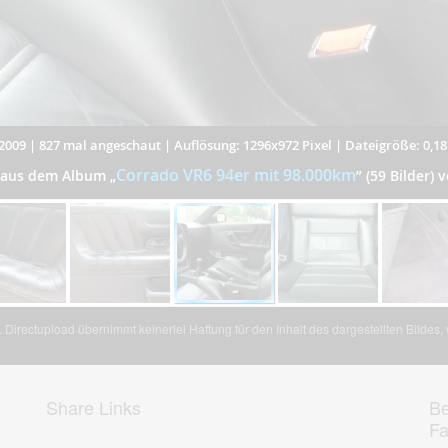
2009
|
827 mal angeschaut
|
Auflösung: 1296x972 Pixel
|
Dateigröße: 0,1
Corrado VR6 94er mit 98.000km
r aus dem Album
„
”
(59 Bilder) v
Directupload übernimmt keinerlei Haftung für den Inhalt des dargestellten Bildes
Share Links
Be
F