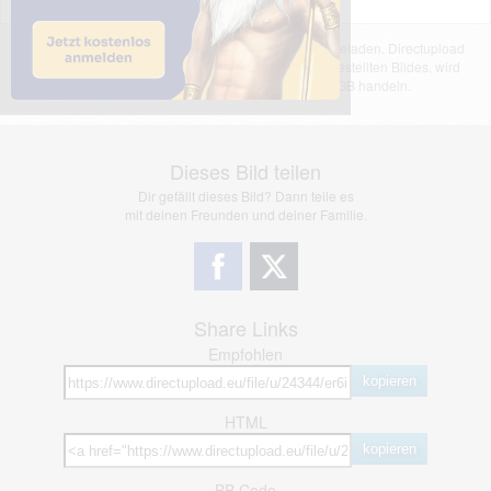
Das dargestellte Bild wurde von einem Nutzer hochgeladen. Directupload
übernimmt keinerlei Haftung für den Inhalt des dargestellten Bildes, wird
jedoch bei Verstößen nach §2(3) unserer AGB handeln.
Dieses Bild teilen
Dir gefällt dieses Bild? Dann teile es
mit deinen Freunden und deiner Familie.
Share Links
Empfohlen
kopieren
HTML
kopieren
BB Code