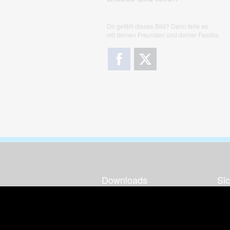
Dir gefällt dieses Bild? Dann teile es
mit deinen Freunden und deiner Familie.
Downloads
Sic
Dieses Bild downloaden
Die
Desktop Tools
Wer
Nut