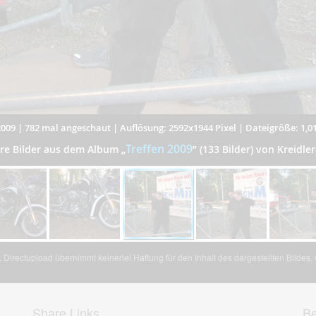
2009
|
782 mal angeschaut
|
Auflösung: 2592x1944 Pixel
|
Dateigröße: 1,0
Treffen 2009
ere Bilder aus dem Album
„
”
(133 Bilder) von Kreidler
Directupload übernimmt keinerlei Haftung für den Inhalt des dargestellten Bildes
Share Links
Be