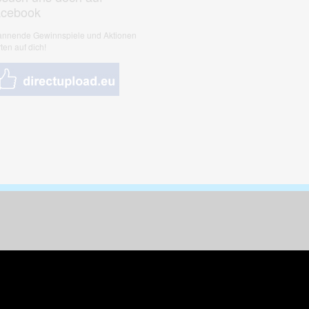
acebook
nnende Gewinnspiele und Aktionen
ten auf dich!
nungen & Kunst
& Tiere
 Freizeit