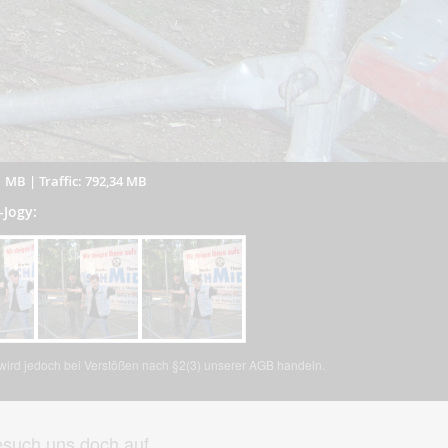
1 MB
|
Traffic: 792,34 MB
-Jogy:
, wird jedoch bei Verstößen nach §2(3) unserer AGB handeln.
such uns doch auf