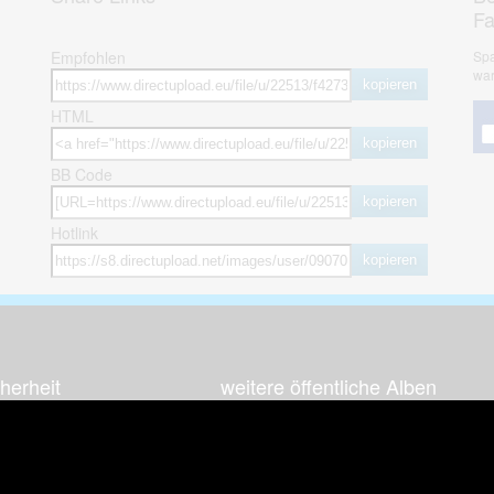
F
Empfohlen
Spa
war
kopieren
HTML
kopieren
BB Code
kopieren
Hotlink
kopieren
herheit
weitere öffentliche Alben
ses Bild melden (Abuse)
Autos & Verkehr
Zeich
 sieht meine Fotos
Computerspiele
Natur 
zerdaten Hinweis
Events & Parties
Sport &