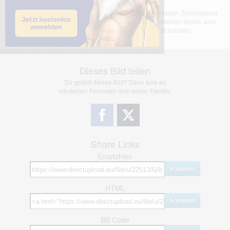
Das dargestellte Bild wurde von einem Nutzer hochgeladen. Directupload
übernimmt keinerlei Haftung für den Inhalt des dargestellten Bildes, wird
jedoch bei Verstößen nach §2(3) unserer AGB handeln.
Dieses Bild teilen
Dir gefällt dieses Bild? Dann teile es
mit deinen Freunden und deiner Familie.
Share Links
Empfohlen
kopieren
HTML
kopieren
BB Code