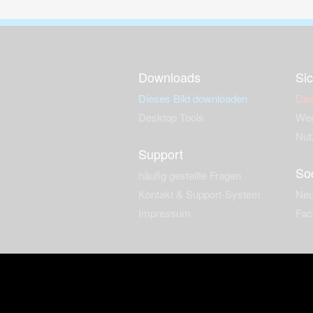
Downloads
Sic
Dieses Bild downloaden
Die
Desktop Tools
Wer
Nut
Support
So
häufig gestellte Fragen
Kontakt & Support-System
Neu
Impressum
Fac
Haftungsauschluss
Nut