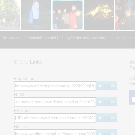
Directupload übernimmt keinerlei Haftung für den Inhalt des dargestellten Bildes
Share Links
Be
F
Empfohlen
Spa
war
kopieren
HTML
kopieren
BB Code
kopieren
Hotlink
kopieren