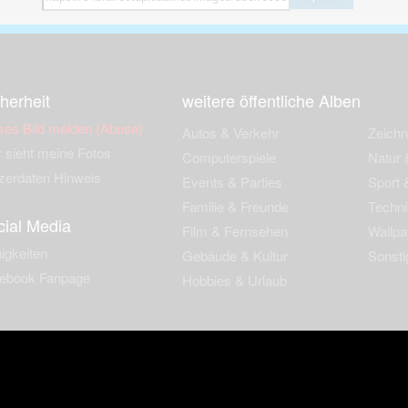
herheit
weitere öffentliche Alben
ses Bild melden (Abuse)
Autos & Verkehr
Zeich
 sieht meine Fotos
Computerspiele
Natur 
zerdaten Hinweis
Events & Parties
Sport &
Familie & Freunde
Techni
cial Media
Film & Fernsehen
Wallpa
igkeiten
Gebäude & Kultur
Sonsti
ebook Fanpage
Hobbies & Urlaub
zungsbedingungen
Cookies & Tracking
Werbung
Impressu