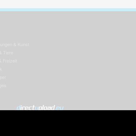
nungen & Kunst
& Tiere
 Freizeit
k
per
ges
© 2004-2026 directupload.eu
m