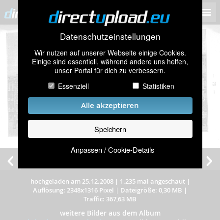
Datenschutzeinstellungen
Wir nutzen auf unserer Webseite einige Cookies.
Einige sind essentiell, während andere uns helfen,
unser Portal für dich zu verbessern.
Essenziell
Statistiken
Alle akzeptieren
Speichern
Anpassen / Cookie-Details
hochgeladen am 25.12.2008
|
1.235 mal angeschaut
|
Auflösung: 2348x1316 Pixel
|
Dateigröße: 0,30 MB
|
Traffic: 367,63 MB
weitere Bilder aus dem Album