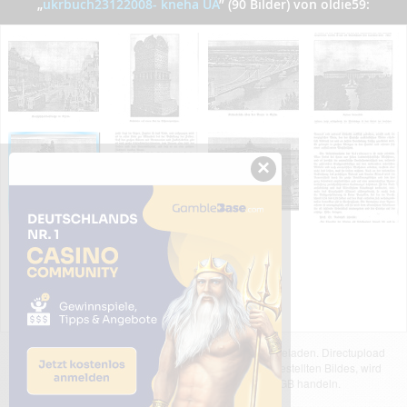
„
ukrbuch23122008- kneha UA
”
(90 Bilder) von oldie59:
×
Das dargestellte Bild wurde von einem Nutzer hochgeladen. Directupload
übernimmt keinerlei Haftung für den Inhalt des dargestellten Bildes, wird
jedoch bei Verstößen nach §2(3) unserer AGB handeln.