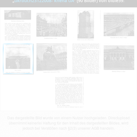
„
ukrbuch23122008- kneha UA
”
(90 Bilder) von oldie59:
Das dargestellte Bild wurde von einem Nutzer hochgeladen. Directupload
übernimmt keinerlei Haftung für den Inhalt des dargestellten Bildes, wird
jedoch bei Verstößen nach §2(3) unserer AGB handeln.