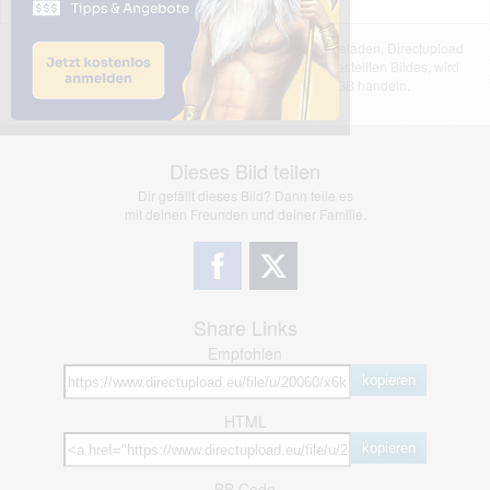
Das dargestellte Bild wurde von einem Nutzer hochgeladen. Directupload
übernimmt keinerlei Haftung für den Inhalt des dargestellten Bildes, wird
jedoch bei Verstößen nach §2(3) unserer AGB handeln.
Dieses Bild teilen
Dir gefällt dieses Bild? Dann teile es
mit deinen Freunden und deiner Familie.
Share Links
Empfohlen
kopieren
HTML
kopieren
BB Code