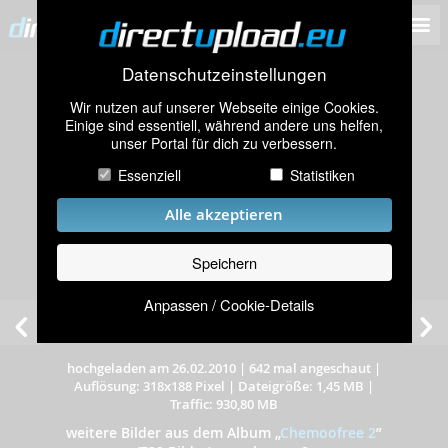
Datenschutzeinstellungen
Wir nutzen auf unserer Webseite einige Cookies.
Einige sind essentiell, während andere uns helfen,
unser Portal für dich zu verbessern.
Essenziell
Statistiken
Alle akzeptieren
Speichern
Anpassen / Cookie-Details
hochgeladen am 26.02.2010
|
642 mal angeschaut
|
Auflösung: 318x188 Pixel
|
Dateigröße: 1,45 MB
|
Traffic: 930,80 MB
weitere Bilder aus dem Album
„
Chemoofree 2
”