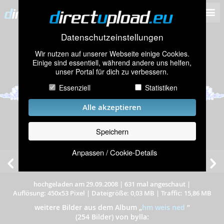
Datenschutzeinstellungen
Wir nutzen auf unserer Webseite einige Cookies.
Einige sind essentiell, während andere uns helfen,
unser Portal für dich zu verbessern.
Essenziell
Statistiken
Alle akzeptieren
Speichern
Anpassen / Cookie-Details
hochgeladen am 29.09.2008
|
631 mal angeschaut
|
Auflösung: 450x53 Pixel
|
Dateigröße: 0,03 MB
|
Traffic: 15,86 MB
weitere Bilder aus dem Album
„
hm weis ned
”
(254 Bilder) von bylla: