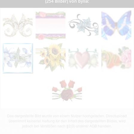
(254 Bilder) von bylla:
Das dargestellte Bild wurde von einem Nutzer hochgeladen. Directupload
übernimmt keinerlei Haftung für den Inhalt des dargestellten Bildes, wird
jedoch bei Verstößen nach §2(3) unserer AGB handeln.