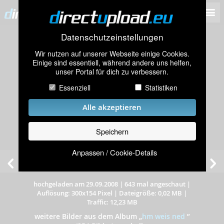
Datenschutzeinstellungen
Wir nutzen auf unserer Webseite einige Cookies.
Einige sind essentiell, während andere uns helfen,
unser Portal für dich zu verbessern.
Essenziell
Statistiken
Alle akzeptieren
Speichern
Anpassen / Cookie-Details
hochgeladen am 29.09.2008
|
643 mal angeschaut
|
Auflösung: 300x154 Pixel
|
Dateigröße: 0,02 MB
|
Traffic: 12,23 MB
weitere Bilder aus dem Album
„
hm weis ned
”