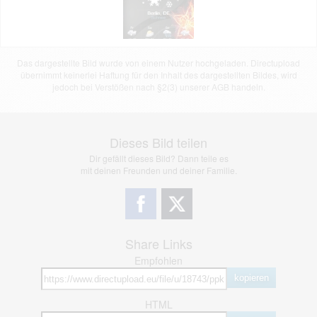
Das dargestellte Bild wurde von einem Nutzer hochgeladen. Directupload
übernimmt keinerlei Haftung für den Inhalt des dargestellten Bildes, wird
jedoch bei Verstößen nach §2(3) unserer AGB handeln.
Dieses Bild teilen
Dir gefällt dieses Bild? Dann teile es
mit deinen Freunden und deiner Familie.
Share Links
Empfohlen
kopieren
HTML