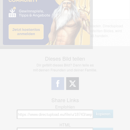
Das dargestellte Bild wurde von einem Nutzer hochgeladen. Directupload
übernimmt keinerlei Haftung für den Inhalt des dargestellten Bildes, wird
jedoch bei Verstößen nach §2(3) unserer AGB handeln.
Dieses Bild teilen
Dir gefällt dieses Bild? Dann teile es
mit deinen Freunden und deiner Familie.
Share Links
Empfohlen
kopieren
HTML