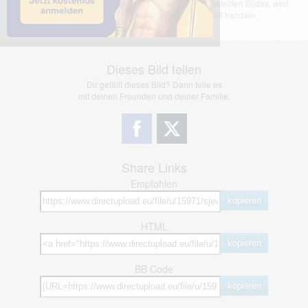
übernimmt keinerlei Haftung für den Inhalt des dargestellten Bildes, wird
jedoch bei Verstößen nach §2(3) unserer AGB handeln.
Dieses Bild teilen
Dir gefällt dieses Bild? Dann teile es
mit deinen Freunden und deiner Familie.
Share Links
Empfohlen
kopieren
HTML
kopieren
BB Code
kopieren