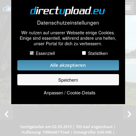
Datenschutzeinstellungen
Wir nutzen auf unserer Webseite einige Cookies.
Einige sind essentiell, während andere uns helfen,
unser Portal für dich zu verbessern.
Essenziell
Statistiken
Alle akzeptieren
Speichern
Anpassen / Cookie-Details
hochgeladen am 02.05.2015
|
703 mal angeschaut
|
Auflösung: 1000x667 Pixel
|
Dateigröße: 0,66 MB
|