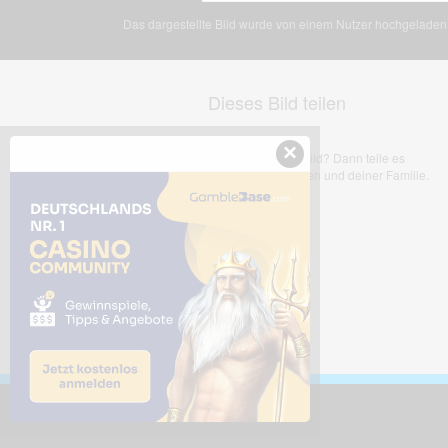
Das dargestellte Bild wurde von einem Nutzer hochgeladen. 
Dieses Bild teilen
×
Dir gefällt dieses Bild? Dann teile es
mit deinen Freunden und deiner Familie.