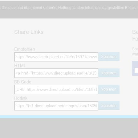
Directupload übernimmt keinerlei Haftung für den Inhalt des dargestellten Bildes
Share Links
Be
F
Empfohlen
Spa
war
kopieren
HTML
kopieren
BB Code
kopieren
Hotlink
kopieren