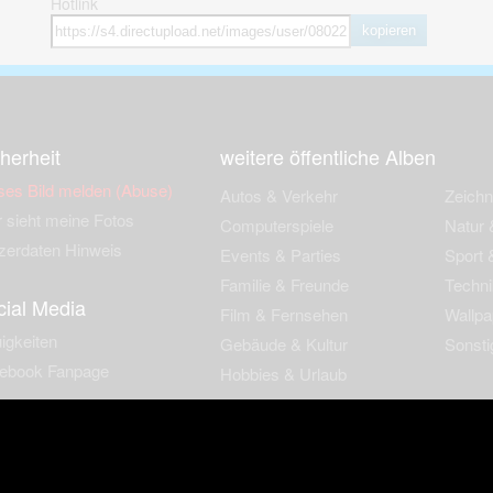
Hotlink
kopieren
herheit
weitere öffentliche Alben
ses Bild melden (Abuse)
Autos & Verkehr
Zeich
 sieht meine Fotos
Computerspiele
Natur 
zerdaten Hinweis
Events & Parties
Sport &
Familie & Freunde
Techni
cial Media
Film & Fernsehen
Wallpa
igkeiten
Gebäude & Kultur
Sonsti
ebook Fanpage
Hobbies & Urlaub