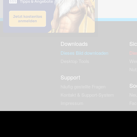
Downloads
Sic
Dieses Bild downloaden
Die
Desktop Tools
Wer
Nut
Support
So
häufig gestellte Fragen
Kontakt & Support-System
Neu
Impressum
Fac