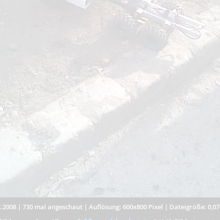
.2008
|
730 mal angeschaut
|
Auflösung: 600x800 Pixel
|
Dateigröße: 0,0