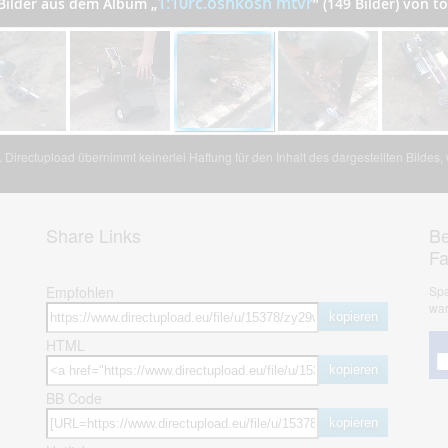
1:10rc.oshkosh mtvr
 Bilder aus dem Album
„
”
(149 Bilder) von 
Directupload übernimmt keinerlei Haftung für den Inhalt des dargestellten Bildes
Share Links
Be
F
Empfohlen
Spa
war
kopieren
HTML
kopieren
BB Code
kopieren