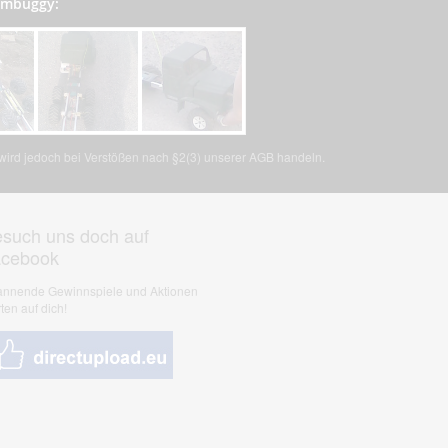
tombuggy:
, wird jedoch bei Verstößen nach §2(3) unserer AGB handeln.
such uns doch auf
acebook
nnende Gewinnspiele und Aktionen
ten auf dich!