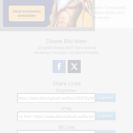
Das dargestellte Bild wurde von einem Nutzer hochgeladen. Directupload
übernimmt keinerlei Haftung für den Inhalt des dargestellten Bildes, wird
jedoch bei Verstößen nach §2(3) unserer AGB handeln.
Dieses Bild teilen
Dir gefällt dieses Bild? Dann teile es
mit deinen Freunden und deiner Familie.
Share Links
Empfohlen
kopieren
HTML
kopieren
BB Code