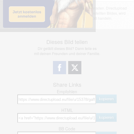
Das dargestellte Bild wurde von einem Nutzer hochgeladen. Directupload
übernimmt keinerlei Haftung für den Inhalt des dargestellten Bildes, wird
jedoch bei Verstößen nach §2(3) unserer AGB handeln.
Dieses Bild teilen
Dir gefällt dieses Bild? Dann teile es
mit deinen Freunden und deiner Familie.
Share Links
Empfohlen
kopieren
HTML
kopieren
BB Code