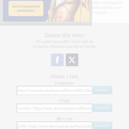
Das dargestellte Bild wurde von einem Nutzer hochgeladen. Directupload
übernimmt keinerlei Haftung für den Inhalt des dargestellten Bildes, wird
jedoch bei Verstößen nach §2(3) unserer AGB handeln.
Dieses Bild teilen
Dir gefällt dieses Bild? Dann teile es
mit deinen Freunden und deiner Familie.
Share Links
Empfohlen
kopieren
HTML
kopieren
BB Code
kopieren