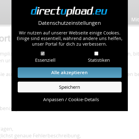
Bilder hochladen
Mit
Datenschutzeinstellungen
Wir nutzen auf unserer Webseite einige Cookies.
ort
Einige sind essentiell, während andere uns helfen,
unser Portal für dich zu verbessern.
plizierte Bearbeitung Ihres Problems zu gewährleisten, bitt
Essenziell
Statistiken
en und einzuhalten.
Alle akzeptieren
 Sie auf unserer
Hilfe Seite
, die die häufig gestellten Fragen 
Speichern
Anpassen / Cookie-Details
benötigt:
ragen,
glichst genaue Fehlerbeschreibung,