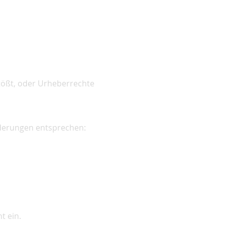
tößt, oder Urheberrechte
rderungen entsprechen:
t ein.