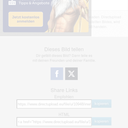
Das dargestellte Bild wurde von einem Nutzer hochgeladen. Directupload
übernimmt keinerlei Haftung für den Inhalt des dargestellten Bildes, wird
jedoch bei Verstößen nach §2(3) unserer AGB handeln.
Dieses Bild teilen
Dir gefällt dieses Bild? Dann teile es
mit deinen Freunden und deiner Familie.
Share Links
Empfohlen
kopieren
HTML
kopieren