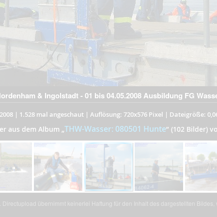
rdenham & Ingolstadt - 01 bis 04.05.2008 Ausbildung FG Wass
2008
|
1.528 mal angeschaut
|
Auflösung: 720x576 Pixel
|
Dateigröße: 0,
THW-Wasser: 080501 Hunte
der aus dem Album
„
”
(102 Bilder) v
Directupload übernimmt keinerlei Haftung für den Inhalt des dargestellten Bildes