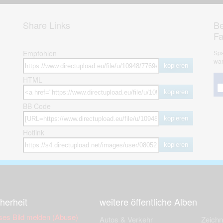
Share Links
Be
F
Empfohlen
Spa
war
kopieren
HTML
kopieren
BB Code
kopieren
Hotlink
kopieren
herheit
weitere öffentliche Alben
ses Bild melden (Abuse)
Autos & Verkehr
Zeich